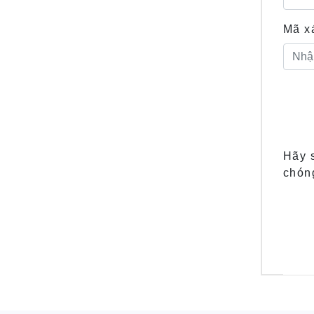
Mã x
Hãy 
chón