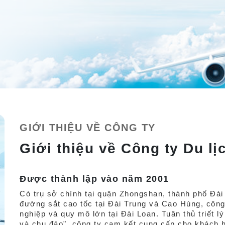
GIỚI THIỆU VỀ CÔNG TY
Giới thiệu về Công ty Du l
Được thành lập vào năm 2001
Có trụ sở chính tại quận Zhongshan, thành phố Đài
đường sắt cao tốc tại Đài Trung và Cao Hùng, công 
nghiệp và quy mô lớn tại Đài Loan. Tuân thủ triết l
và chu đáo", công ty cam kết cung cấp cho khách h