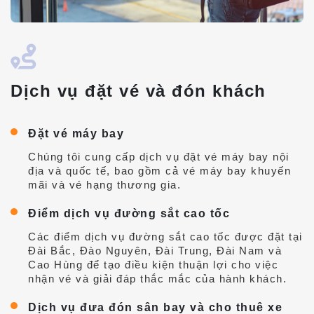
Dịch vụ đặt vé và đón khách
Đặt vé máy bay
Chúng tôi cung cấp dịch vụ đặt vé máy bay nội
địa và quốc tế, bao gồm cả vé máy bay khuyến
mãi và vé hạng thương gia.
Điểm dịch vụ đường sắt cao tốc
Các điểm dịch vụ đường sắt cao tốc được đặt tại
Đài Bắc, Đào Nguyên, Đài Trung, Đài Nam và
Cao Hùng để tạo điều kiện thuận lợi cho việc
nhận vé và giải đáp thắc mắc của hành khách.
Dịch vụ đưa đón sân bay và cho thuê xe