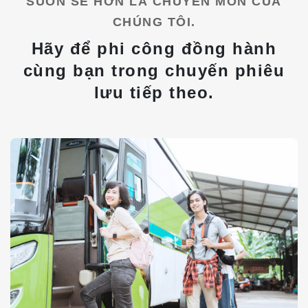
SUÔN SẺ HƠN LÀ CHUYÊN MÔN CỦA
CHÚNG TÔI.
Hãy để phi công đồng hành
cùng bạn trong chuyến phiêu
lưu tiếp theo.