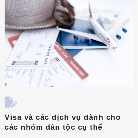
Visa và các dịch vụ dành cho
các nhóm dân tộc cụ thể