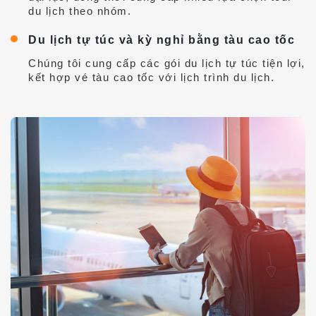
du lịch theo nhóm.
Du lịch tự túc và kỳ nghỉ bằng tàu cao tốc
Chúng tôi cung cấp các gói du lịch tự túc tiện lợi,
kết hợp vé tàu cao tốc với lịch trình du lịch.