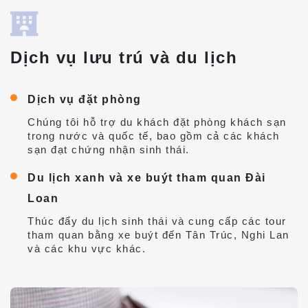
Dịch vụ lưu trú và du lịch
Dịch vụ đặt phòng
Chúng tôi hỗ trợ du khách đặt phòng khách sạn
trong nước và quốc tế, bao gồm cả các khách
sạn đạt chứng nhận sinh thái.
Du lịch xanh và xe buýt tham quan Đài
Loan
Thúc đẩy du lịch sinh thái và cung cấp các tour
tham quan bằng xe buýt đến Tân Trúc, Nghi Lan
và các khu vực khác.