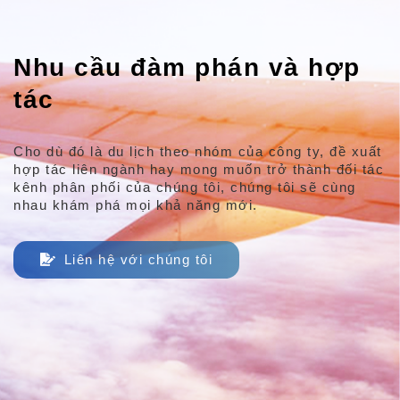
Nhu cầu đàm phán và hợp
tác
Cho dù đó là du lịch theo nhóm của công ty, đề xuất
hợp tác liên ngành
hay mong muốn trở thành đối tác
kênh phân phối của chúng tôi,
chúng tôi sẽ cùng
nhau khám phá mọi khả năng mới.
Liên hệ với chúng tôi