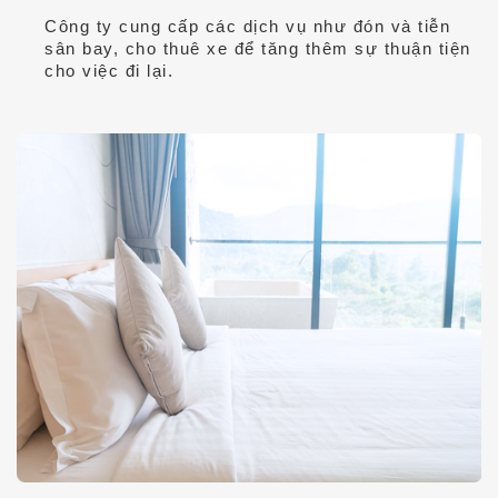
Công ty cung cấp các dịch vụ như đón và tiễn
sân bay, cho thuê xe để tăng thêm sự thuận tiện
cho việc đi lại.