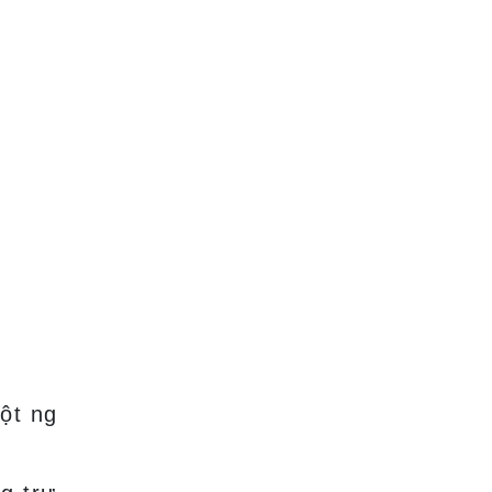
ột ng