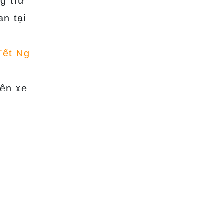
g trư
an tại
Tết Ng
rên xe