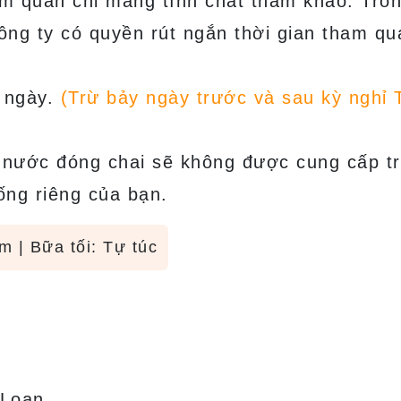
m quan chỉ mang tính chất tham khảo. Tron
ông ty có quyền rút ngắn thời gian tham qu
 ngày.
(Trừ bảy ngày trước và sau kỳ nghỉ 
 nước đóng chai sẽ không được cung cấp t
ống riêng của bạn.
m | Bữa tối: Tự túc
 Loan