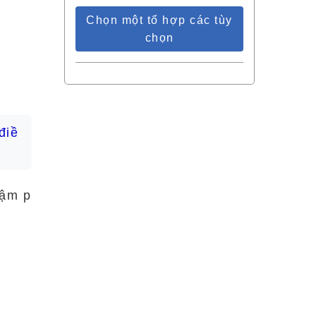
Chọn một tổ hợp các tùy
chọn
điề
đậm p