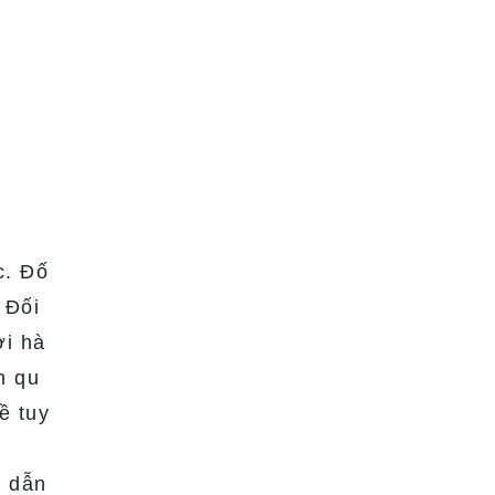
c. Đố
 Đối
ởi hà
h qu
ề tuy
g dẫn