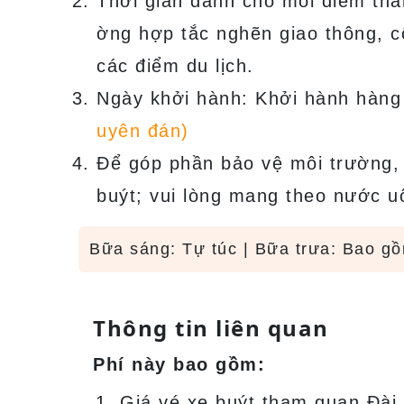
Thời gian dành cho mỗi điểm tha
ờng hợp tắc nghẽn giao thông, c
các điểm du lịch.
Ngày khởi hành: Khởi hành hàng
uyên đán)
Để góp phần bảo vệ môi trường,
buýt; vui lòng mang theo nước u
Bữa sáng: Tự túc | Bữa trưa: Bao gồ
Thông tin liên quan
Phí này bao gồm:
Giá vé xe buýt tham quan Đài