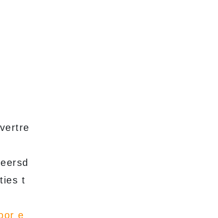
vertre
keersd
ties t
oor e