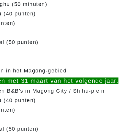
nghu (50 minuten)
 (40 punten)
nten)
l (50 punten)
en in het Magong-gebied
n met 31 maart van het volgende jaar.
n B&B's in Magong City / Shihu-plein
 (40 punten)
nten)
l (50 punten)