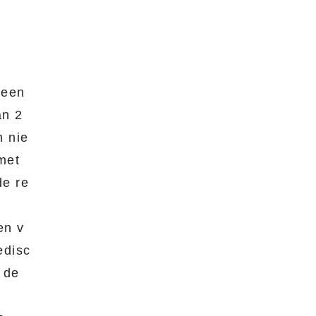
 een
an 2
h nie
met
de re
en v
edisc
 de