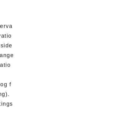
serva
vatio
eside
range
atio
 og f
ng).
kings