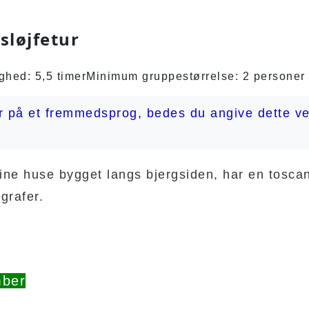
sløjfetur
ghed: 5,5 timer
Minimum gruppestørrelse: 2 personer
er på et fremmedsprog, bedes du angive dette ve
sine huse bygget langs bjergsiden, har en tosca
grafer.
mber