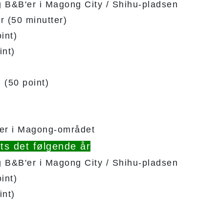
g B&B'er i Magong City / Shihu-pladsen
r (50 minutter)
int)
int)
 (50 point)
eder i Magong-området
rts det følgende år
g B&B'er i Magong City / Shihu-pladsen
int)
int)