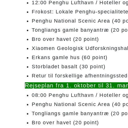
12:00 Penghu Lufthavn / Hoteller o
Frokost: Lokale Penghu-specialitete
Penghu National Scenic Area (40 po
Tongliangs gamle banyantræ (20 po
Bro over havet (20 point)
Xiaomen Geologisk Udforskningshal
Erkans gamle hus (60 point)
Storbladet basalt (30 point)
Retur til forskellige afhentningsst
Rejseplan fra 1. oktober til 31. ma
08:00 Penghu Lufthavn / Hoteller o
Penghu National Scenic Area (40 po
Tongliangs gamle banyantræ (20 po
Bro over havet (20 point)