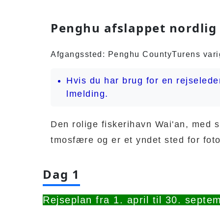
Penghu afslappet nordlig 
Afgangssted: Penghu County
Turens vari
Hvis du har brug for en rejseled
lmelding.
Den rolige fiskerihavn Wai'an, med 
tmosfære og er et yndet sted for foto
Dag 1
Rejseplan fra 1. april til 30. septe