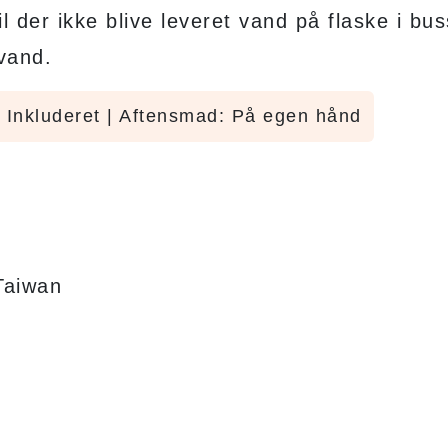
l der ikke blive leveret vand på flaske i bu
evand.
 Inkluderet | Aftensmad: På egen hånd
Taiwan