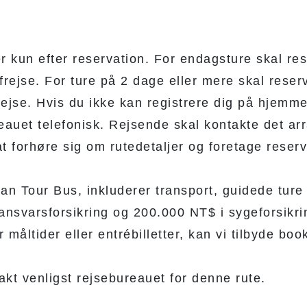
r kun efter reservation. For endagsture skal re
afrejse. For ture på 2 dage eller mere skal reser
frejse. Hvis du ikke kan registrere dig på hjemm
eauet telefonisk. Rejsende skal kontakte det ar
t forhøre sig om rutedetaljer og foretage reserv
wan Tour Bus, inkluderer transport, guidede ture
eansvarsforsikring og 200.000 NT$ i sygeforsikri
 måltider eller entrébilletter, kan vi tilbyde boo
kt venligst rejsebureauet for denne rute.