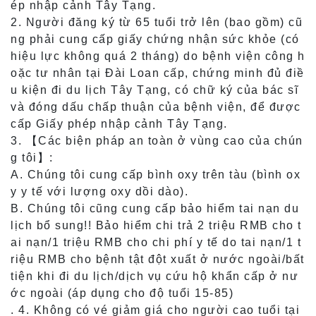
ép nhập cảnh Tây Tạng.
2. Người đăng ký từ 65 tuổi trở lên (bao gồm) cũ
ng phải cung cấp giấy chứng nhận sức khỏe (có
hiệu lực không quá 2 tháng) do bệnh viện công h
oặc tư nhân tại Đài Loan cấp, chứng minh đủ điề
u kiện đi du lịch Tây Tạng, có chữ ký của bác sĩ
và đóng dấu chấp thuận của bệnh viện, để được
cấp Giấy phép nhập cảnh Tây Tạng.
3. 【Các biện pháp an toàn ở vùng cao của chún
g tôi】:
A. Chúng tôi cung cấp bình oxy trên tàu (bình ox
y y tế với lượng oxy dồi dào).
B. Chúng tôi cũng cung cấp bảo hiểm tai nạn du
lịch bổ sung!! Bảo hiểm chi trả 2 triệu RMB cho t
ai nạn/1 triệu RMB cho chi phí y tế do tai nạn/1 t
riệu RMB cho bệnh tật đột xuất ở nước ngoài/bất
tiện khi đi du lịch/dịch vụ cứu hộ khẩn cấp ở nư
ớc ngoài (áp dụng cho độ tuổi 15-85)
. 4. Không có vé giảm giá cho người cao tuổi tại