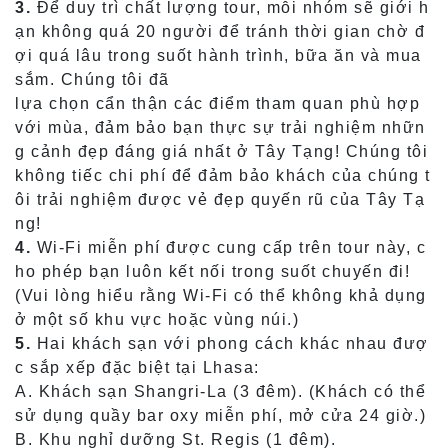
3.
Để duy trì chất lượng tour, mỗi nhóm sẽ giới h
ạn không quá 20 người để tránh thời gian chờ đ
ợi quá lâu trong suốt hành trình, bữa ăn và mua
sắm. Chúng tôi đã
lựa chọn cẩn thận các điểm tham quan phù hợp
với mùa, đảm bảo bạn thực sự trải nghiệm nhữn
g cảnh đẹp đáng giá nhất ở Tây Tạng! Chúng tôi
không tiếc chi phí để đảm bảo khách của chúng t
ôi trải nghiệm được vẻ đẹp quyến rũ của Tây Tạ
ng!
4.
Wi-Fi miễn phí được cung cấp trên tour này, c
ho phép bạn luôn kết nối trong suốt chuyến đi!
(Vui lòng hiểu rằng Wi-Fi có thể không khả dụng
ở một số khu vực hoặc vùng núi.)
5.
Hai khách sạn với phong cách khác nhau đượ
c sắp xếp đặc biệt tại Lhasa:
A. Khách sạn Shangri-La (3 đêm). (Khách có thể
sử dụng quầy bar oxy miễn phí, mở cửa 24 giờ.)
B. Khu nghỉ dưỡng St. Regis (1 đêm).