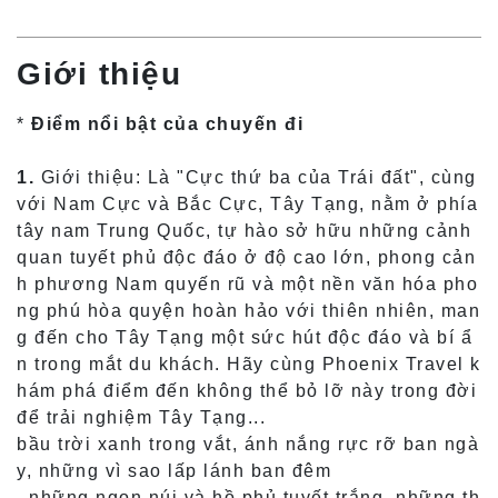
Giới thiệu
*
Điểm nổi bật của chuyến đi
1.
Giới thiệu: Là "Cực thứ ba của Trái đất", cùng
với Nam Cực và Bắc Cực, Tây Tạng, nằm ở phía
tây nam Trung Quốc, tự hào sở hữu những cảnh
quan tuyết phủ độc đáo ở độ cao lớn, phong cản
h phương Nam quyến rũ và một nền văn hóa pho
ng phú hòa quyện hoàn hảo với thiên nhiên, man
g đến cho Tây Tạng một sức hút độc đáo và bí ẩ
n trong mắt du khách. Hãy cùng Phoenix Travel k
hám phá điểm đến không thể bỏ lỡ này trong đời
để trải nghiệm Tây Tạng...
bầu trời xanh trong vắt, ánh nắng rực rỡ ban ngà
y, những vì sao lấp lánh ban đêm
, những ngọn núi và hồ phủ tuyết trắng, những th