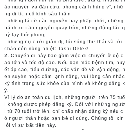
ảo nguyên và đàn cừu, phong cảnh hùng vĩ, nhữ
ng di tích cổ kính sâu thẳm
, những lá cờ cầu nguyện bay phấp phới, những
bánh xe cầu nguyện quay tròn, những động tác q
uỳ lạy thờ phụng
, những nụ cười giản dị, lối sống thư thái và lời
chào đón nồng nhiệt: Tashi Delek!
2.
Chuyến đi này bao gồm việc di chuyển ở độ c
ao lớn và tốc độ cao. Nếu bạn mắc bệnh tim, huy
ết áp cao, tiểu đường, các vấn đề về vận động, h
en suyễn hoặc cảm lạnh nặng, vui lòng cân nhắc
kỹ tình trạng sức khỏe của mình và không đăng k
ý.
Vì lý do an toàn du lịch, những người trên 75 tuổ
i không được phép đăng ký. Đối với những ngườ
i từ 70 tuổi trở lên, chỉ chấp nhận đăng ký nếu c
ó người thân hoặc bạn bè đi cùng. Chúng tôi xin
lỗi vì sự bất tiện này.