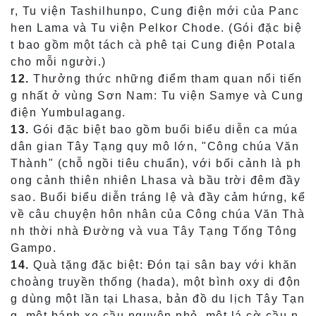
r, Tu viện Tashilhunpo, Cung điện mới của Panc
hen Lama và Tu viện Pelkor Chode. (Gói đặc biệ
t bao gồm một tách cà phê tại Cung điện Potala
cho mỗi người.)
12.
Thưởng thức những điểm tham quan nổi tiến
g nhất ở vùng Sơn Nam: Tu viện Samye và Cung
điện Yumbulagang.
13.
Gói đặc biệt bao gồm buổi biểu diễn ca múa
dân gian Tây Tạng quy mô lớn, "Công chúa Văn
Thành" (chỗ ngồi tiêu chuẩn), với bối cảnh là ph
ong cảnh thiên nhiên Lhasa và bầu trời đêm đầy
sao. Buổi biểu diễn tráng lệ và đầy cảm hứng, kể
về câu chuyện hôn nhân của Công chúa Văn Thà
nh thời nhà Đường và vua Tây Tạng Tống Tông
Gampo.
14.
Quà tặng đặc biệt: Đón tại sân bay với khăn
choàng truyền thống (hada), một bình oxy di độn
g dùng một lần tại Lhasa, bản đồ du lịch Tây Tạn
g, một bánh xe cầu nguyện nhỏ, một lá cờ cầu n