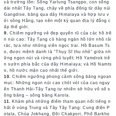
và trường tồn: Sông Yarlung Tsangpo, con sông
dài nhất Tây Tạng, chảy về phía đông từ dãy núi
Gangdise, băng qua dãy Himalaya và hợp lưu v
ới sông Hằng, tạo nên một kỳ quan địa lý đẳng c
ấp thế giới.
9.
Chiêm ngưỡng vẻ đẹp quyến rũ của các hồ trê
n núi cao: Tây Tạng có hàng ngàn hồ lớn nhỏ rải
rác, tựa như những viên ngọc trai. Hồ Basum Ts
o, được mệnh danh là "Thụy Sĩ thu nhỏ" giữa nh
ững ngọn núi và rừng phủ tuyết; Hồ Yamdrok trê
n sườn phía bắc của dãy Himalaya; và Hồ Namts
o, hồ nước mặn cao nhất thế giới.
10.
Chiêm ngưỡng phong cảnh sông băng ngoạn
mục: Những ngọn núi cao chót vót của cao nguy
ên Thanh Hải-Tây Tạng tự nhiên sở hữu vô số s
ông băng – sông băng Karola.
11.
Khám phá những điểm tham quan nổi tiếng n
hất ở vùng Trung và Tây Tây Tạng: Cung điện P
otala, Chùa Jokhang, Đồi Chakpori, Phố Barkho