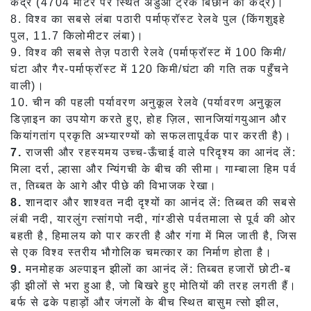
केंद्र (4704 मीटर पर स्थित अंडुओ ट्रैक बिछाने का केंद्र)।
8. विश्व का सबसे लंबा पठारी पर्माफ्रॉस्ट रेलवे पुल (किंगशुइहे
पुल, 11.7 किलोमीटर लंबा)।
9. विश्व की सबसे तेज़ पठारी रेलवे (पर्माफ्रॉस्ट में 100 किमी/
घंटा और गैर-पर्माफ्रॉस्ट में 120 किमी/घंटा की गति तक पहुँचने
वाली)।
10. चीन की पहली पर्यावरण अनुकूल रेलवे (पर्यावरण अनुकूल
डिज़ाइन का उपयोग करते हुए, होह ज़िल, सानजियांगयुआन और
कियांगतांग प्रकृति अभ्यारण्यों को सफलतापूर्वक पार करती है)।
7.
राजसी और रहस्यमय उच्च-ऊँचाई वाले परिदृश्य का आनंद लें:
मिला दर्रा, ल्हासा और न्यिंगची के बीच की सीमा। गाम्बाला हिम पर्व
त, तिब्बत के आगे और पीछे की विभाजक रेखा।
8.
शानदार और शाश्वत नदी दृश्यों का आनंद लें: तिब्बत की सबसे
लंबी नदी, यारलुंग त्सांगपो नदी, गांग्डीसे पर्वतमाला से पूर्व की ओर
बहती है, हिमालय को पार करती है और गंगा में मिल जाती है, जिस
से एक विश्व स्तरीय भौगोलिक चमत्कार का निर्माण होता है।
9.
मनमोहक अल्पाइन झीलों का आनंद लें: तिब्बत हजारों छोटी-ब
ड़ी झीलों से भरा हुआ है, जो बिखरे हुए मोतियों की तरह लगती हैं।
बर्फ से ढके पहाड़ों और जंगलों के बीच स्थित बासुम त्सो झील,