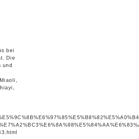
os bei
t. Die
n und
Miaoli,
hiayi,
95%E5%9C%8B%E6%97%85%E5%B8%82%E5%A0%B4
%E7%A2%BC3%E6%8A%98%E5%84%AA%E6%83%
.html