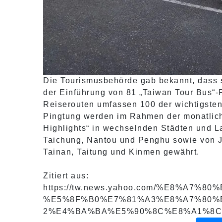
Die Tourismusbehörde gab bekannt, dass s
der Einführung von 81 „Taiwan Tour Bus“-P
Reiserouten umfassen 100 der wichtigste
Pingtung werden im Rahmen der monatlich
Highlights“ in wechselnden Städten und La
Taichung, Nantou und Penghu sowie von Jul
Tainan, Taitung und Kinmen gewährt.
Zitiert aus:
https://tw.news.yahoo.com/%E8%
%E5%8F%B0%E7%81%A3%E8%A7%80%
2%E4%BA%BA%E5%90%8C%E8%A1%8C1