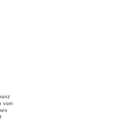
nanz
in vom
men
f