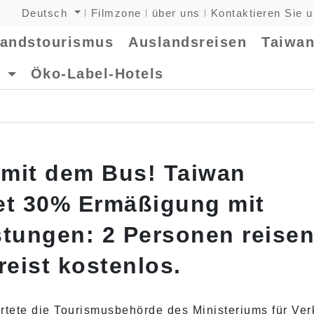
Deutsch
Filmzone
über uns
Kontaktieren Sie 
landstourismus
Auslandsreisen
Taiwan
e
Öko-Label-Hotels
 mit dem Bus! Taiwan
et 30% Ermäßigung mit
stungen: 2 Personen reise
eist kostenlos.
rtete die Tourismusbehörde des Ministeriums für Ver