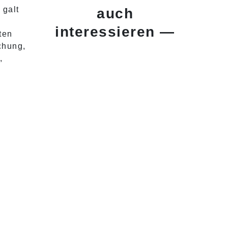
 galt
auch
interessieren —
ten
chung,
,