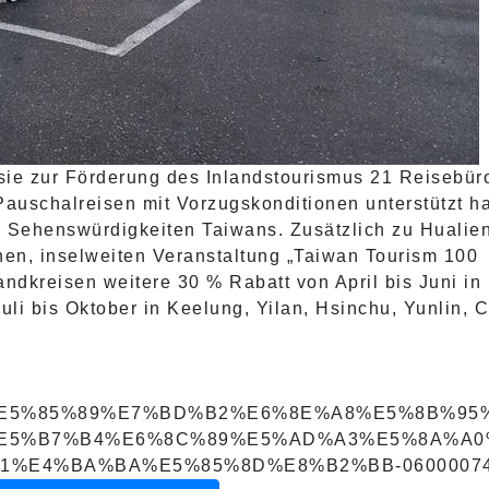
ie zur Förderung des Inlandstourismus 21 Reisebür
auschalreisen mit Vorzugskonditionen unterstützt ha
n Sehenswürdigkeiten Taiwans. Zusätzlich zu Hualie
en, inselweiten Veranstaltung „Taiwan Tourism 100
ndkreisen weitere 30 % Rabatt von April bis Juni in 
i bis Oktober in Keelung, Yilan, Hsinchu, Yunlin, C
A7%80%E5%85%89%E7%BD%B2%E6%8E%A8%E5%8B%
E5%B7%B4%E6%8C%89%E5%AD%A3%E5%8A%A0
%E4%BA%BA%E5%85%8D%E8%B2%BB-060000743