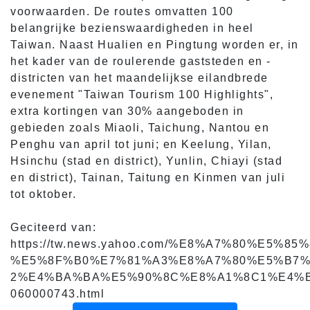
voorwaarden. De routes omvatten 100
belangrijke bezienswaardigheden in heel
Taiwan. Naast Hualien en Pingtung worden er, in
het kader van de roulerende gaststeden en -
districten van het maandelijkse eilandbrede
evenement "Taiwan Tourism 100 Highlights",
extra kortingen van 30% aangeboden in
gebieden zoals Miaoli, Taichung, Nantou en
Penghu van april tot juni; en Keelung, Yilan,
Hsinchu (stad en district), Yunlin, Chiayi (stad
en district), Tainan, Taitung en Kinmen van juli
tot oktober.
Geciteerd van:
https://tw.news.yahoo.com/%E8%A7%80%
%E5%8F%B0%E7%81%A3%E8%A7%80%E5%B7%
2%E4%BA%BA%E5%90%8C%E8%A1%8C1%E4%
060000743.html