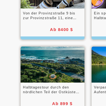
Von der Provinzstraße 9 bis
Ein sp
zur Provinzstraße 11, eine
Halbta
zweitägige, intensive
Erkun
Erkundung von Taitung, von
Ab 8400 $
den Bergen bis zum Meer.
Halbtagestour durch den
Verpa
nördlichen Teil der Ostküste
Aufent
von Hualien
Rift Va
Ab 899 $