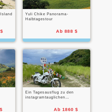
Island
Yuli Chike Panorama-
Halbtagestour
 $
Ab 888 $
Ein Tagesausflug zu den
instagramtauglichen
Geheimtipps von Huilan
(Westküste des Pazifiks)
$
Ab 1860 $