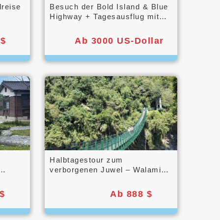
reise
Besuch der Bold Island & Blue
Highway + Tagesausflug mit
dem Bus nach Little Kinmen
 $
Ab 3000 US-Dollar
Halbtagestour zum
verborgenen Juwel – Walami
Ancient Trail
$
Ab 888 $