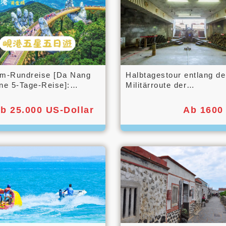
am-Rundreise [Da Nang
Halbtagestour entlang de
ne 5-Tage-Reise]:
Militärroute der
hnfahrt zu den Ba Na
Artillerieschlacht von K
 Zugfahrt über die
am 23. August
b 25.000 US-Dollar
Ab 1600
a-Hand-Brücke,
fahrt mit Bambusfässern
nsel Cam Nam, Nachttour
die Altstadt von Hoi An
ternen