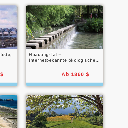
küste,
Huadong-Tal –
Internetbekannte ökologische
Halbtagestour
 $
Ab 1860 $