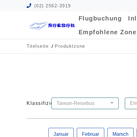
(02) 2562-3919
Flugbuchung
In
Empfohlene Zon
Titelseite
Produktzone
Klassifizierung:
Taiwan-Reisebus
Em
Januar
Februar
Marsch