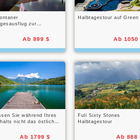
ontaner
Halbtagestour auf Green 
gesausflug zur
dung der Taroko-Schlucht
Ab 899 $
Ab 1050
ssen Sie während Ihres
Fuli Sixty Stones
halts nicht das östliche
Halbtagestour
lley!
Ab 1799 $
Ab 888 