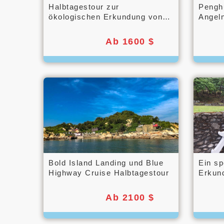
Halbtagestour zur
Pengh
ökologischen Erkundung von
Angel
Kinmen und Klein-Kinmen
Freize
Ab 1600 $
Bold Island Landing und Blue
Ein sp
Highway Cruise Halbtagestour
Erkun
Ab 2100 $