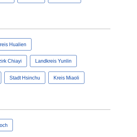
reis Hualien
irk Chiayi
Landkreis Yunlin
Stadt Hsinchu
Kreis Miaoli
hoch