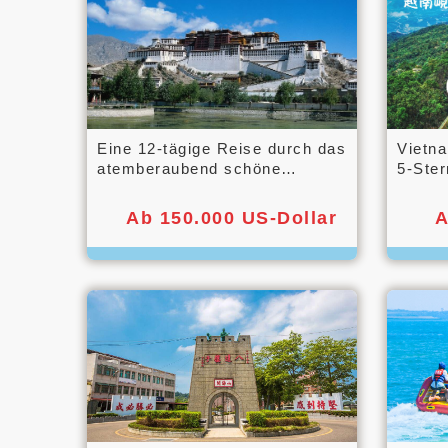
Eine 12-tägige Reise durch das
Vietn
atemberaubend schöne
5-Ster
Nyingchi und die
Seilba
beeindruckende tibetische
Hills,
Ab 150.000 US-Dollar
A
Landschaft entlang der
Buddh
Qinghai-Tibet-Eisenbahn.
Boots
zur I
durch 
mit La