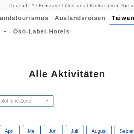
Deutsch
Filmzone
über uns
Kontaktieren Sie 
landstourismus
Auslandsreisen
Taiwan
e
Öko-Label-Hotels
Alle Aktivitäten
pfohlene Zone
April
Mai
Juni
Juli
August
Septe