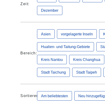
Zeit:
Dezember
Asien
vorgelagerte Inseln
K
Hualien- und Taitung-Gebiete
St
Bereich:
Kreis Nantou
Kreis Changhua
Stadt Taichung
Stadt Taipeh
Sortieren:
Am beliebtesten
Neu hinzugefüg