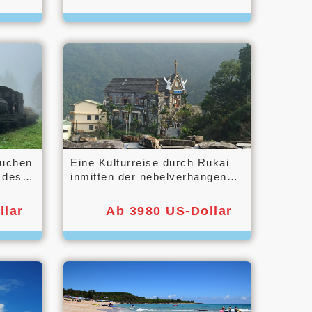
auchen
Eine Kulturreise durch Rukai
 des
inmitten der nebelverhangenen
Landschaft von Wutai und
Maolin.
llar
Ab 3980 US-Dollar