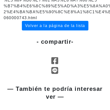
%E5%8F%B0%E7%81%A3%E8%A7%80%E5
%B7%B4%E6%8C%89%E5%AD%A3%E5%8A%A0%
2%E4%BA%BA%E5%90%8C%E8%A1%8C1%E4%
060000743.html
Volver a la página de la lista
- compartir-
— También te podría interesar
ver —