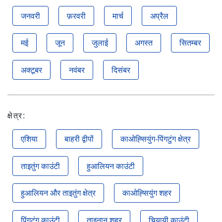
जनवरी
फ़रवरी
मार्च
अप्रैल
मई
जून
जुलाई
अगस्त
सितम्बर
अक्टूबर
नवंबर
दिसंबर
क्षेत्र:
एशिया
बाहरी द्वीपों
काओह्सियुंग-पिंगटुंग क्षेत्र
ताइतुंग काउंटी
हुआलियन काउंटी
हुआलियन और ताइतुंग क्षेत्र
काओह्सियुंग शहर
पिंगटुंग काउंटी
ताइनान शहर
चियायी काउंटी