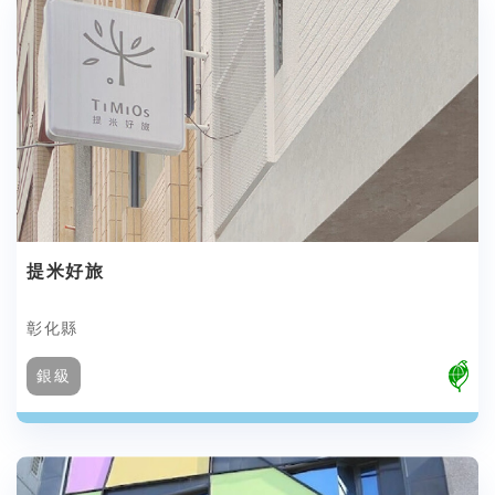
提米好旅
彰化縣
銀級