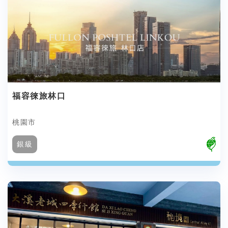
福容徠旅林口
桃園市
銀級