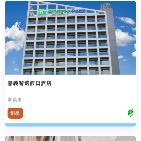
嘉義智選假日酒店
嘉義市
銅級