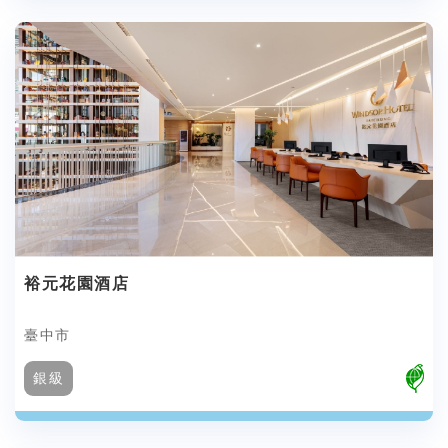
裕元花園酒店
臺中市
銀級