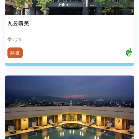
九昱晴美
臺北市
銅級