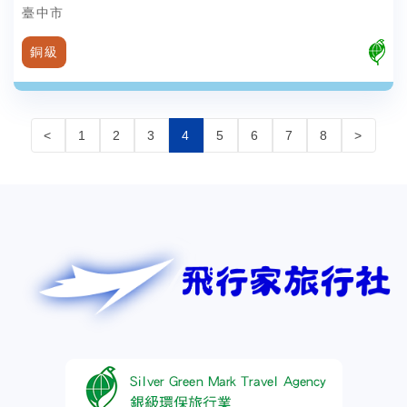
臺中市
銅級
<
1
2
3
4
5
6
7
8
>