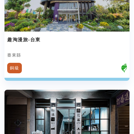
趣淘漫旅-台東
臺東縣
銅級