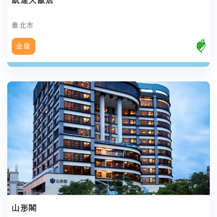
凱達大飯店
臺北市
金級
山形閣