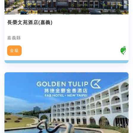
長榮文苑酒店(嘉義)
嘉義縣
金級