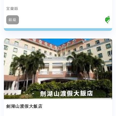
宜蘭縣
銀級
劍湖山渡假大飯店