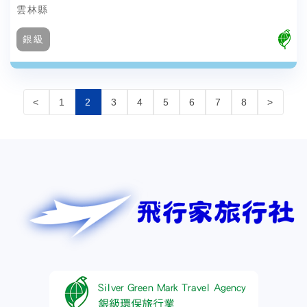
雲林縣
銀級
<
1
2
3
4
5
6
7
8
>