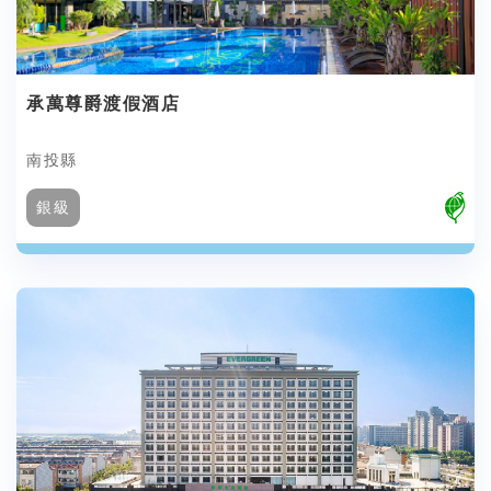
承萬尊爵渡假酒店
南投縣
銀級