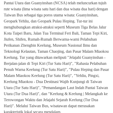
Pantai Utara dan Guanyinshan (NCSA) telah meluncurkan tujuh
rute wisata (lima wisata satu hari dan dua wisata dua hari) dengan
Taiwan Bus sebagai tiga poros utama wisata: Guanyinshan,
Geopark Yehliu, dan Geopark Pulau Heping. Tur-tur ini
menghubungkan atraksi-atraksi seperti Museum Tiga Belas Jalur
Kota Taipei Baru, Jalan Tua Terminal Feri Bali, Taman Tepi Kiri,
Jiufen, Shifen, Rumah-Rumah Berwarna-warni Pelabuhan
Perikanan Zhengbin Keelung, Museum Nasional Ilmu dan
Teknologi Kelautan, Taman Chaojing, dan Pasar Malam Miaokou
Keelung. Tur yang ditawarkan meliputi "Jelajahi Guanyinshan -
Berjalan-jalan di Tepi Kiri (Tur Satu Hari)", "Rahasia Pelabuhan
Penuh Warna Keelung (Tur Satu Hari)", "Pulau Heping dan Pasar
Malam Miaokou Keelung (Tur Satu Hari)", "Yehliu, Pingxi,
Keelung Miaokou - Dua Destinasi Wajib Kunjungi di Taiwan
Utara (Tur Satu Hari)", "Pemandangan Laut Indah Pantai Taiwan
Utara (Tur Dua Hari)", dan "Keelung & Keelung | Melangkah ke
Terowongan Waktu dan Jelajahi Sejarah Keelung (Tur Dua
Hari)". Melalui Taiwan Bus, wisatawan dapat merasakan
karakteristik lokal secara mendalam.