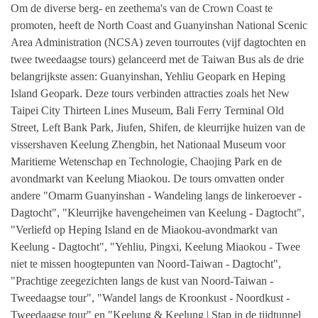
Om de diverse berg- en zeethema's van de Crown Coast te
promoten, heeft de North Coast and Guanyinshan National Scenic
Area Administration (NCSA) zeven tourroutes (vijf dagtochten en
twee tweedaagse tours) gelanceerd met de Taiwan Bus als de drie
belangrijkste assen: Guanyinshan, Yehliu Geopark en Heping
Island Geopark. Deze tours verbinden attracties zoals het New
Taipei City Thirteen Lines Museum, Bali Ferry Terminal Old
Street, Left Bank Park, Jiufen, Shifen, de kleurrijke huizen van de
vissershaven Keelung Zhengbin, het Nationaal Museum voor
Maritieme Wetenschap en Technologie, Chaojing Park en de
avondmarkt van Keelung Miaokou. De tours omvatten onder
andere "Omarm Guanyinshan - Wandeling langs de linkeroever -
Dagtocht", "Kleurrijke havengeheimen van Keelung - Dagtocht",
"Verliefd op Heping Island en de Miaokou-avondmarkt van
Keelung - Dagtocht", "Yehliu, Pingxi, Keelung Miaokou - Twee
niet te missen hoogtepunten van Noord-Taiwan - Dagtocht",
"Prachtige zeegezichten langs de kust van Noord-Taiwan -
Tweedaagse tour", "Wandel langs de Kroonkust - Noordkust -
Tweedaagse tour" en "Keelung & Keelung | Stap in de tijdtunnel