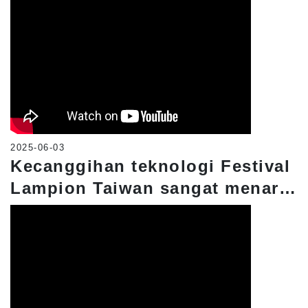
Sertifikasi Korporat Dun &
Bradstreet dan Label
Keberlanjutan ESG Dun &
Bradstreet.
2025-06-03
Kecanggihan teknologi Festival
Lampion Taiwan sangat menarik
perhatian! Empat tur bus wisata
memungkinkan Anda untuk
dengan mudah mengunjungi
semua atraksi.