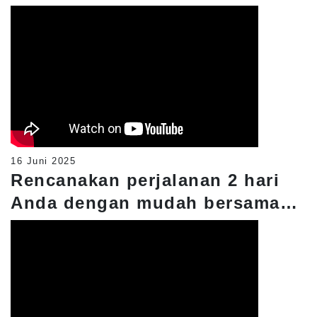
Pemandu Wisata Satu Hari
16 Juni 2025
Rencanakan perjalanan 2 hari
Anda dengan mudah bersama
Taiwan Cruise! Tersedia
penawaran khusus diskon 30%!
Sempurna untuk perjalanan
keluarga, liburan santai, dan
wisatawan internasional!