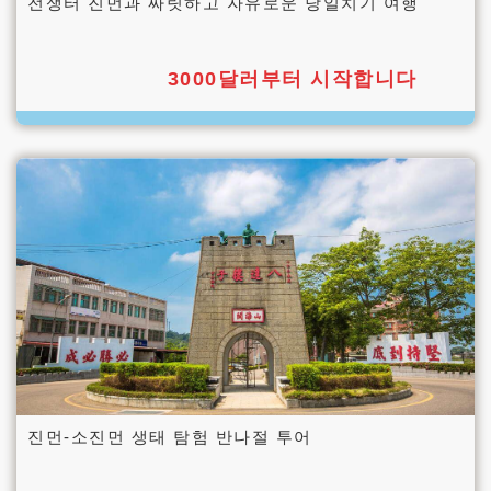
전쟁터 진먼과 짜릿하고 자유로운 당일치기 여행
3000달러부터 시작합니다
진먼-소진먼 생태 탐험 반나절 투어