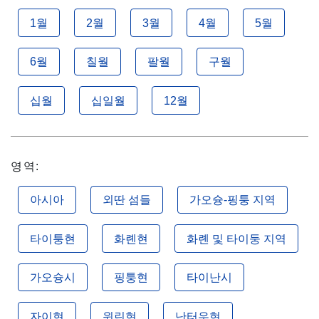
1월
2월
3월
4월
5월
6월
칠월
팔월
구월
십월
십일월
12월
영역:
아시아
외딴 섬들
가오슝-핑퉁 지역
타이퉁현
화롄현
화롄 및 타이둥 지역
가오슝시
핑퉁현
타이난시
자이현
윈린현
난터우현