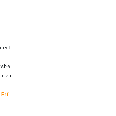
dert
rsbe
en zu
 Frü