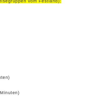
Reisegruppen vom Festland):
uten) 
Minuten) 