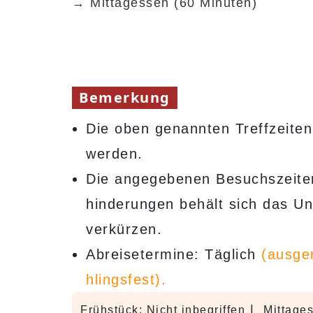
→ Mittagessen (60 Minuten)
Bemerkung
Die oben genannten Treffzeiten
werden.
Die angegebenen Besuchszeiten 
hinderungen behält sich das U
verkürzen.
Abreisetermine: Täglich
(ausge
hlingsfest).
|
Frühstück: Nicht inbegriffen
Mittages