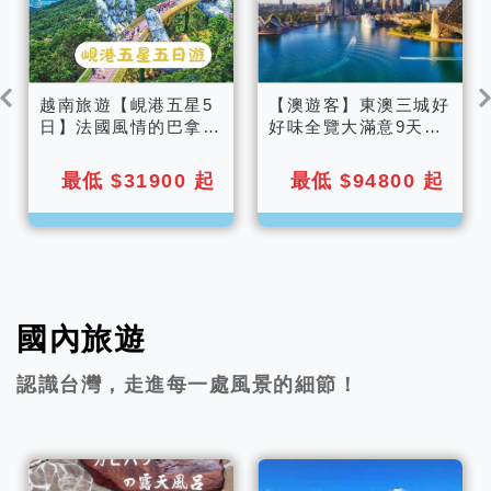
越南旅遊【峴港五星5
【澳遊客】東澳三城好
日】法國風情的巴拿山
好味全覽大滿意9天
纜車佛手橋小火車.迦
(B/S)
南島竹桶船.夜遊會安
最低 $31900 起
最低 $94800 起
燈籠古鎮
國內旅遊
認識台灣，走進每一處風景的細節！