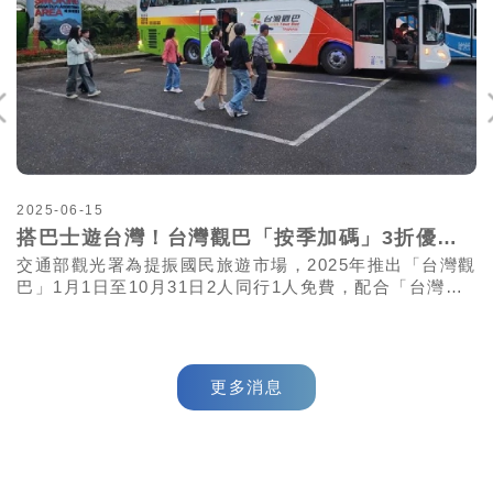
2025-06-15
2
禮送不完
搭巴士遊台灣！台灣觀巴「按季加碼」3折優惠 2人同行1人免費
部
交通部觀光署為提振國民旅遊市場，2025年推出「台灣觀
巴」1月1日至10月31日2人同行1人免費，配合「台灣觀
光100亮點」環島月月PARTY主軸活動之輪值縣市，按季
於
加碼為3折優惠
更多消息