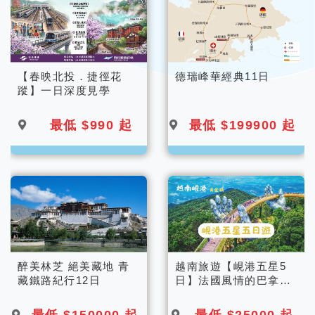
【春映北投．捷徑花
德瑞峰華經典11日
蹤】一日深度見學
最低 $990 起
最低 $199900 起
醉美林芝 絕美藏地 青
越南旅遊【峴港五星5
藏鐵路紀行12日
日】法國風情的巴拿山
纜車佛手橋小火車.迦南
島竹桶船.夜遊會安燈籠
最低 $150000 起
最低 $25000 起