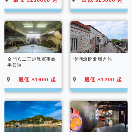
古鎮
金門八二三炮戰軍事線
澎湖悠閒北環之旅
半日遊
最低 $1600 起
最低 $1200 起