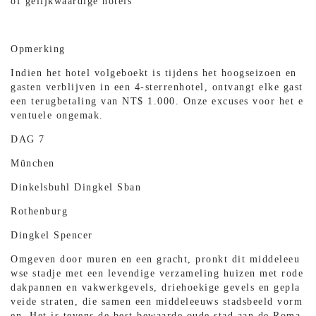
of gelijkwaardige hotels
Opmerking
Indien het hotel volgeboekt is tijdens het hoogseizoen en
gasten verblijven in een 4-sterrenhotel, ontvangt elke gast
een terugbetaling van NT$ 1.000. Onze excuses voor het e
ventuele ongemak.
DAG 7
München
Dinkelsbuhl Dingkel Sban
Rothenburg
Dingkel Spencer
Omgeven door muren en een gracht, pronkt dit middeleeu
wse stadje met een levendige verzameling huizen met rode
dakpannen en vakwerkgevels, driehoekige gevels en gepla
veide straten, die samen een middeleeuws stadsbeeld vorm
en. Het is tevens de best bewaarde oude stad aan de Roma