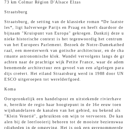
73 km Colmar Région D'Alsace Elzas
Straatsburg
Straatsburg, de setting van de klassieke roman *De laatste
les*, ligt halverwege Parijs en Praag en heeft daardoor de
bijnaam "Kruispunt van Europa" gekregen. Dankzij deze u
nieke historische context is het tegenwoordig het centrum
van het Europees Parlement. Bezoek de Notre-Damekathed
raal, een meesterwerk van gotische architectuur, en de cha
rmante astronomische klok. Wandel vervolgens langs de gr
achten naar de prachtige wijk Petite France, waar de adem
benemende architectuur een gevoel van een afgelegen para
dijs creëert. Het eiland Straatsburg werd in 1988 door UN
ESCO uitgeroepen tot werelderfgoed.
Koma
Oorspronkelijk een handelspost en uitstekende rivierhave
n, bereikte de regio haar hoogtepunt in de 16e eeuw toen
wijnhandelaren de kanalen van het gebied, nu bekend als
"Klein Venetië", gebruikten om wijn te vervoeren. De kan
alen bij de leerlooierij behoren tot de mooiste bezienswaa
rdigheden in de omgeving. Het is ook een gerenommeerde