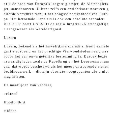
nt u de bron van Europa's langste gletsjer, de Aletschglets
jer, aanschouwen. U kunt zelfs een ansichtkaart naar een g
eliefde versturen vanuit het hoogste postkantoor van Euro
pa. Het beroemde IJspaleis is ook een absolute aanrader.
※In 2007 heeft UNESCO de regio Jungfrau-Aletschgletsje
r aangewezen als Werelderfgoed.
Luzern
Luzern, bekend als het huwelijksreisparadijs, heeft een ele
gant stadsbeeld en het prachtige Vierwoudstedenmeer, waa
rdoor het een onvergetelijke bestemming is. Bezoek bezie
nswaardigheden zoals de Kapelbrug en het Leeuwenmonum
ent, dat wordt beschouwd als het meest ontroerende stenen
beeldhouwwerk – dit zijn absolute hoogtepunten die u niet
mag missen.
De maaltijden van vandaag
ochtend
Hotelontbijt
midden