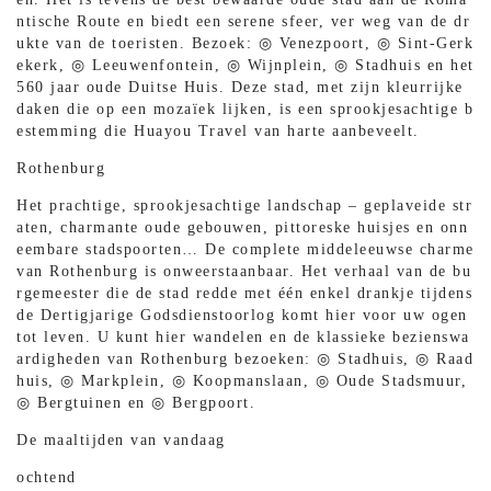
ntische Route en biedt een serene sfeer, ver weg van de dr
ukte van de toeristen. Bezoek: ◎ Venezpoort, ◎ Sint-Gerk
ekerk, ◎ Leeuwenfontein, ◎ Wijnplein, ◎ Stadhuis en het
560 jaar oude Duitse Huis. Deze stad, met zijn kleurrijke
daken die op een mozaïek lijken, is een sprookjesachtige b
estemming die Huayou Travel van harte aanbeveelt.
Rothenburg
Het prachtige, sprookjesachtige landschap – geplaveide str
aten, charmante oude gebouwen, pittoreske huisjes en onn
eembare stadspoorten… De complete middeleeuwse charme
van Rothenburg is onweerstaanbaar. Het verhaal van de bu
rgemeester die de stad redde met één enkel drankje tijdens
de Dertigjarige Godsdienstoorlog komt hier voor uw ogen
tot leven. U kunt hier wandelen en de klassieke bezienswa
ardigheden van Rothenburg bezoeken: ◎ Stadhuis, ◎ Raad
huis, ◎ Markplein, ◎ Koopmanslaan, ◎ Oude Stadsmuur,
◎ Bergtuinen en ◎ Bergpoort.
De maaltijden van vandaag
ochtend