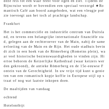
deze reis tot een waar feest voor ogen en ziel. Tijdens de
Rijncruise wordt er bovendien een speciaal verzorgd ★Ro
mantisch Café aan boord aangeboden, wat een vleugje poë
zie toevoegt aan het toch al prachtige landschap.
Frankfurt
Het is het commerciële en industriële centrum van Duitsla
nd, en tevens een belangrijke internationale financiële sta
d, gelegen aan de rechteroever van de Main, nabij de same
nvloeiing van de Main en de Rijn. Het oude stadhuis bevin
dt zich in een hoek van de Römerberg (Romeins plein), wa
ar veel historische bezienswaardigheden te vinden zijn. Hi
ertoe behoren de Keizerlijke Kathedraal (waar keizers wer
den gekroond), de antieke Römerberg en de 15e-eeuwse F
ontein van de Gerechtigheid. In uw vrije tijd kunt u genie
ten van een romantisch kopje koffie in Europese stijl op s
traat of nog wat laatste inkopen doen.
De maaltijden van vandaag
ochtend
Hotelontbijt