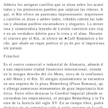
Admira los antiguos castillos que se alzan sobre los acanti
lados y los pintorescos pueblos que salpican las riberas. A
quí, el Rin ofrece un panorama impresionante: majestuoso
s castillos se alzan a ambos lados, viñedos cubren las lade
ras y abundan pueblos encantadores y elegantes. La mister
iosa y conmovedora leyenda de Lorelei convierte este viaj
e en un verdadero deleite para la vista y el alma. Durante
el crucero por el Rin, se ofrece un ★Café Romántico a bo
rdo, que añade un toque poético al ya de por sí impresiona
nte paisaje.
Fráncfort
Es el centro comercial e industrial de Alemania, además d
e una importante ciudad financiera internacional, situada
en la margen derecha del río Meno, cerca de la confluenci
a del Meno y el Rin. El antiguo ayuntamiento se encuentra
en una esquina de la plaza Römerberg (Plaza Romana), qu
e alberga numerosos monumentos de gran importancia hist
órica. Entre ellos destacan la Catedral Imperial (donde se
coronaban los emperadores), el antiguo Römerberg y la Fu
ente de la Justicia del siglo XV. En su tiempo libre, podrá
disfrutar de un romántico café al estilo europeo en la call