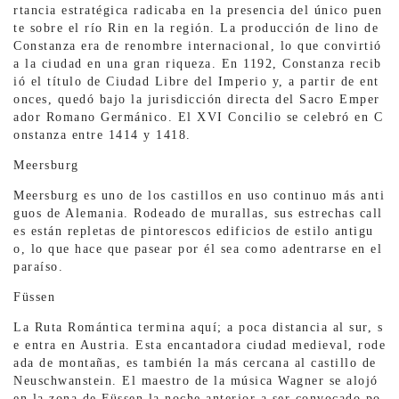
rtancia estratégica radicaba en la presencia del único puen
te sobre el río Rin en la región. La producción de lino de
Constanza era de renombre internacional, lo que convirtió
a la ciudad en una gran riqueza. En 1192, Constanza recib
ió el título de Ciudad Libre del Imperio y, a partir de ent
onces, quedó bajo la jurisdicción directa del Sacro Emper
ador Romano Germánico. El XVI Concilio se celebró en C
onstanza entre 1414 y 1418.
Meersburg
Meersburg es uno de los castillos en uso continuo más anti
guos de Alemania. Rodeado de murallas, sus estrechas call
es están repletas de pintorescos edificios de estilo antigu
o, lo que hace que pasear por él sea como adentrarse en el
paraíso.
Füssen
La Ruta Romántica termina aquí; a poca distancia al sur, s
e entra en Austria. Esta encantadora ciudad medieval, rode
ada de montañas, es también la más cercana al castillo de
Neuschwanstein. El maestro de la música Wagner se alojó
en la zona de Füssen la noche anterior a ser convocado po