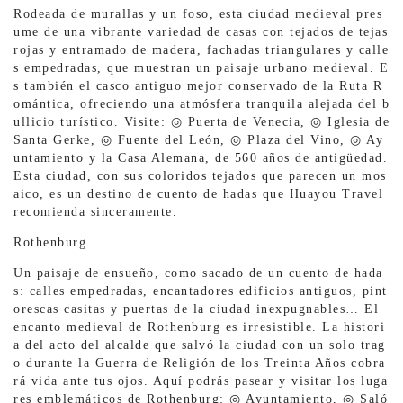
Rodeada de murallas y un foso, esta ciudad medieval pres
ume de una vibrante variedad de casas con tejados de tejas
rojas y entramado de madera, fachadas triangulares y calle
s empedradas, que muestran un paisaje urbano medieval. E
s también el casco antiguo mejor conservado de la Ruta R
omántica, ofreciendo una atmósfera tranquila alejada del b
ullicio turístico. Visite: ◎ Puerta de Venecia, ◎ Iglesia de
Santa Gerke, ◎ Fuente del León, ◎ Plaza del Vino, ◎ Ay
untamiento y la Casa Alemana, de 560 años de antigüedad.
Esta ciudad, con sus coloridos tejados que parecen un mos
aico, es un destino de cuento de hadas que Huayou Travel
recomienda sinceramente.
Rothenburg
Un paisaje de ensueño, como sacado de un cuento de hada
s: calles empedradas, encantadores edificios antiguos, pint
orescas casitas y puertas de la ciudad inexpugnables… El
encanto medieval de Rothenburg es irresistible. La histori
a del acto del alcalde que salvó la ciudad con un solo trag
o durante la Guerra de Religión de los Treinta Años cobra
rá vida ante tus ojos. Aquí podrás pasear y visitar los luga
res emblemáticos de Rothenburg: ◎ Ayuntamiento, ◎ Saló