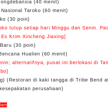
ongdebanxia (40 menit)
 Nasional Taroko (60 menit)
ko (30 poin)
ko tutup setiap hari Minggu dan Senin. Pa
i Es Krim Xincheng Jiaxing]
Baru (30 poin)
encana Hualien (60 menit)
in; alternatifnya, pusat ini berlokasi di T
mbo]
) (Restoran di kaki tangga di Tribe Bend a
g kesepakatan perusahaan)
ien