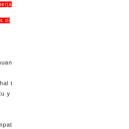
perja
s di
huan
hal t
tu y
mpat