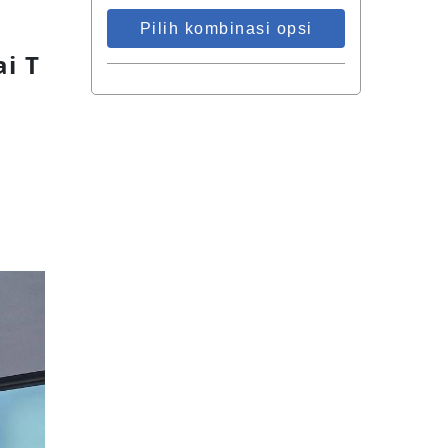
Pilih kombinasi opsi
i T