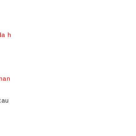
da h
aman
tau