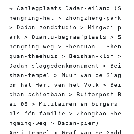
→ Aanlegplaats Dadan-eiland (S
hengming-hal > Zhongzheng-park 
> Dadan-zendstudio > Mingwei-p
ark > Qianlu-begraafplaats > S
hengming-weg > Shenquan - Shen
quan-theehuis > Beishan-klif > 
Dadan-slaggedenkmonument > Bei
shan-tempel > Muur van de Slag 
om het Hart van het Volk > Bei
shan-schietbaan > Buitenpost B
ei 06 > Militairen en burgers 
als één familie > Zhongbao She
ngming-weg > Dadan-pier)
Ansi Tempel > Graf van de Godd