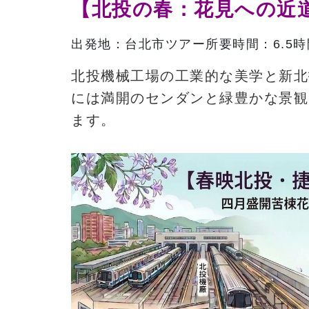
【北投の春：花見への近
出発地：台北市
ツアー所要時間：6.5時
北投機械工場の工業的な美学と新北
には満開のセンダンと緑豊かな景観
ます。