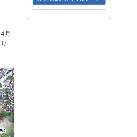
4月
わり