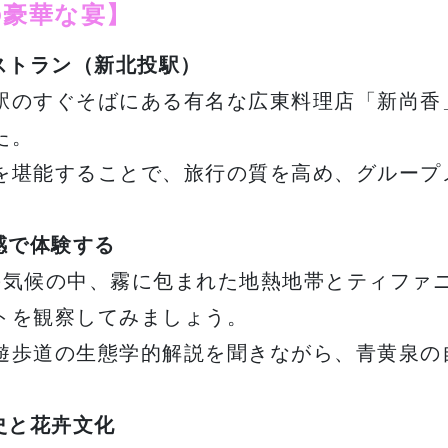
の豪華な宴】
ストラン（新北投駅）
駅のすぐそばにある有名な広東料理店「新尚香
た。
を堪能することで、旅行の質を高め、グループ
感で体験する
の気候の中、霧に包まれた地熱地帯とティファ
トを観察してみましょう。
遊歩道の生態学的解説を聞きながら、青黄泉の
史と花卉文化