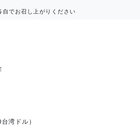
：各自でお召し上がりください
金
0台湾ドル）