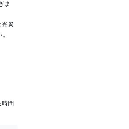
ぎま
な光景
い。
在時間