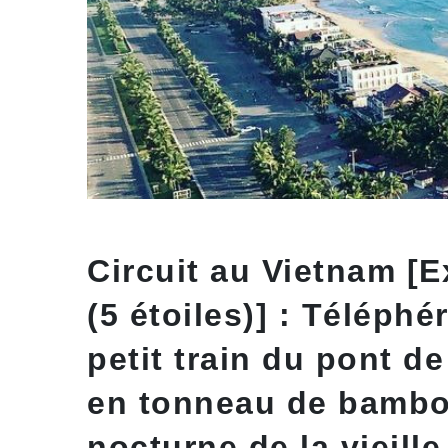
Circuit au Vietnam [
(5 étoiles)] : Téléphé
petit train du pont d
en tonneau de bambou
nocturne de la vieille