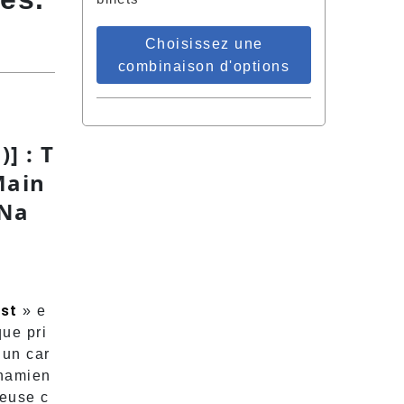
Choisissez une
combinaison d'options
] : T
Main
 Na
.
Est
» e
que pri
 un car
tnamien
ieuse c