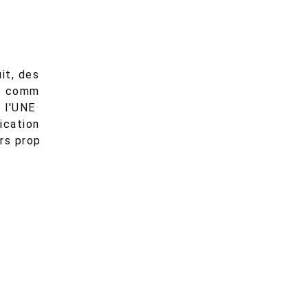
it, des
de comm
e l'UNE
ication
urs prop