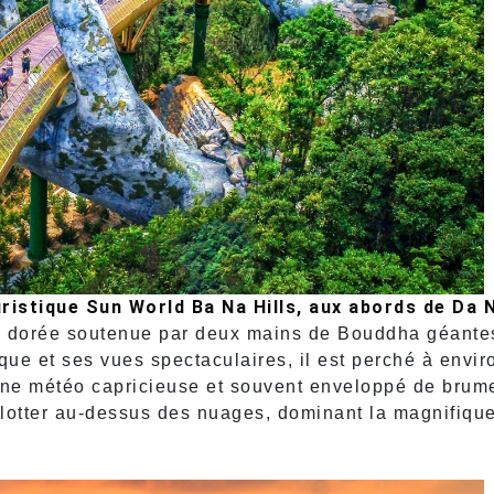
uristique Sun World Ba Na Hills, aux abords de Da 
e dorée soutenue par deux mains de Bouddha géante
ue et ses vues spectaculaires, il est perché à envir
 une météo capricieuse et souvent enveloppé de brum
flotter au-dessus des nuages, dominant la magnifique