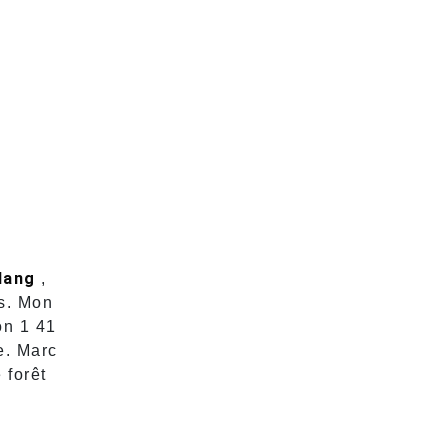
Nang
,
s. Mon
on 1 41
e. Marc
 forêt