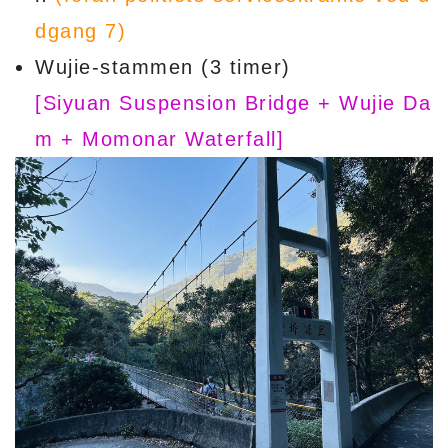
dgang 7)
Wujie-stammen (3 timer)
[Siyuan Suspension Bridge + Wujie Da
m + Momonar Waterfall]