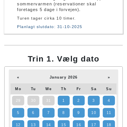
sommervarmen (reservationer skal
foretages 5 dage i forvejen).
Turen tager cirka 10 timer.
Planlagt slutdato: 31-10-2025
Trin 1. Vælg dato
«
January 2026
»
Mo
Tu
We
Th
Fr
Sa
Su
29
30
31
1
2
3
4
5
6
7
8
9
10
11
12
13
14
15
16
17
18