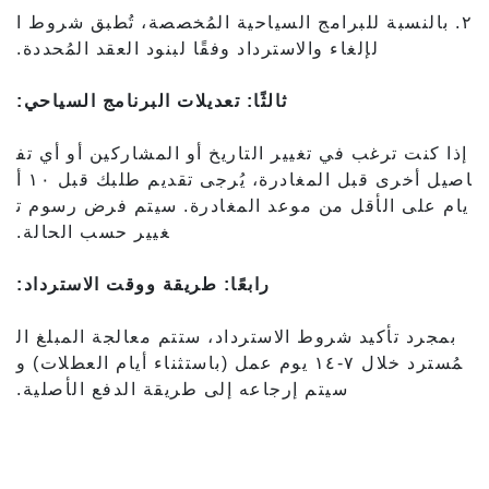
٢. بالنسبة للبرامج السياحية المُخصصة، تُطبق شروط ا
لإلغاء والاسترداد وفقًا لبنود العقد المُحددة.
ثالثًا: تعديلات البرنامج السياحي:
إذا كنت ترغب في تغيير التاريخ أو المشاركين أو أي تف
اصيل أخرى قبل المغادرة، يُرجى تقديم طلبك قبل ١٠ أ
يام على الأقل من موعد المغادرة. سيتم فرض رسوم ت
غيير حسب الحالة.
رابعًا: طريقة ووقت الاسترداد:
بمجرد تأكيد شروط الاسترداد، ستتم معالجة المبلغ ال
مُسترد خلال ٧-١٤ يوم عمل (باستثناء أيام العطلات) و
سيتم إرجاعه إلى طريقة الدفع الأصلية.